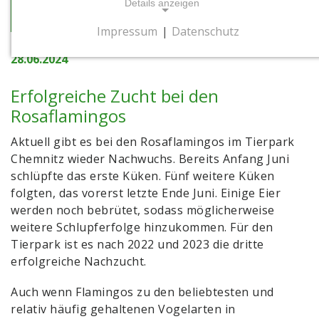
Details anzeigen
zur Übersicht
Impressum
|
Datenschutz
NOTWENDIGE COOKIES
28.06.2024
Notwendige Cookies ermöglichen
grundlegende Funktionen und sind für die
Erfolgreiche Zucht bei den
einwandfreie Funktion der Website
Rosaflamingos
erforderlich.
Aktuell gibt es bei den Rosaflamingos im Tierpark
Cookie Consent
Chemnitz wieder Nachwuchs. Bereits Anfang Juni
schlüpfte das erste Küken. Fünf weitere Küken
Name:
folgten, das vorerst letzte Ende Juni. Einige Eier
cookie_consent
werden noch bebrütet, sodass möglicherweise
Zweck:
weitere Schlupferfolge hinzukommen. Für den
Dieses Cookie speichert die gewählten
Tierpark ist es nach 2022 und 2023 die dritte
Einwilligungsoptionen des Nutzers
erfolgreiche Nachzucht.
Cookie Laufzeit:
Auch wenn Flamingos zu den beliebtesten und
1 Jahr
relativ häufig gehaltenen Vogelarten in