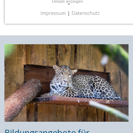
Details anzeigen
Dieser Abschnitt der Homepage befindet sich
Impressum
|
Datenschutz
derzeit noch in Bearbeitung.
NOTWENDIGE COOKIES
Notwendige Cookies ermöglichen
grundlegende Funktionen und sind für die
einwandfreie Funktion der Website
erforderlich.
Cookie Consent
Name:
cookie_consent
Zweck:
Dieses Cookie speichert die gewählten
Einwilligungsoptionen des Nutzers
Cookie Laufzeit:
1 Jahr
Bildungsangebote für