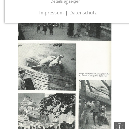
Details anzeigen
Impressum
|
Datenschutz
NOTWENDIGE COOKIES
Notwendige Cookies ermöglichen
grundlegende Funktionen und sind für die
einwandfreie Funktion der Website
erforderlich.
Cookie Consent
Name:
cookie_consent
Zweck:
Dieses Cookie speichert die gewählten
Einwilligungsoptionen des Nutzers
Cookie Laufzeit:
1 Jahr