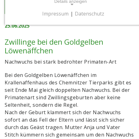
Details anzeigen
zur Übersicht
Impressum
|
Datenschutz
NOTWENDIGE COOKIES
25.06.2025
Notwendige Cookies ermöglichen
grundlegende Funktionen und sind für die
Zwillinge bei den Goldgelben
einwandfreie Funktion der Website
Löwenäffchen
erforderlich.
Nachwuchs bei stark bedrohter Primaten-Art
Cookie Consent
Bei den Goldgelben Löwenäffchen im
Name:
Krallenaffenhaus des Chemnitzer Tierparks gibt es
cookie_consent
seit Ende Mai gleich doppelten Nachwuchs. Bei der
Zweck:
Primatenart sind Zwillingsgeburten aber keine
Dieses Cookie speichert die gewählten
Seltenheit, sondern die Regel.
Einwilligungsoptionen des Nutzers
Nach der Geburt klammert sich der Nachwuchs
sofort an das Fell der Eltern und lässt sich sicher
Cookie Laufzeit:
durch das Geäst tragen. Mutter Anja und Vater
1 Jahr
Stitch kümmern sich gemeinsam um den Nachwuchs