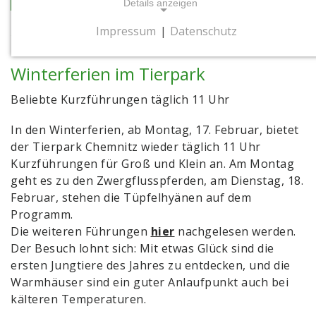
Details anzeigen
Impressum
|
Datenschutz
13.02.2025
NOTWENDIGE COOKIES
Notwendige Cookies ermöglichen
Winterferien im Tierpark
grundlegende Funktionen und sind für die
einwandfreie Funktion der Website
Beliebte Kurzführungen täglich 11 Uhr
erforderlich.
In den Winterferien, ab Montag, 17. Februar, bietet
der Tierpark Chemnitz wieder täglich 11 Uhr
Cookie Consent
Kurzführungen für Groß und Klein an. Am Montag
Name:
geht es zu den Zwergflusspferden, am Dienstag, 18.
cookie_consent
Februar, stehen die Tüpfelhyänen auf dem
Programm.
Zweck:
Die weiteren Führungen
hier
nachgelesen werden.
Dieses Cookie speichert die gewählten
Der Besuch lohnt sich: Mit etwas Glück sind die
Einwilligungsoptionen des Nutzers
ersten Jungtiere des Jahres zu entdecken, und die
Cookie Laufzeit:
Warmhäuser sind ein guter Anlaufpunkt auch bei
1 Jahr
kälteren Temperaturen.