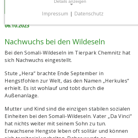
Details anzeigen
zur Übersicht
Impressum
|
Datenschutz
NOTWENDIGE COOKIES
06.10.2023
Notwendige Cookies ermöglichen
grundlegende Funktionen und sind für die
Nachwuchs bei den Wildeseln
einwandfreie Funktion der Website
erforderlich.
Bei den Somali-Wildeseln im Tierpark Chemnitz hat
sich Nachwuchs eingestellt.
Cookie Consent
Stute „Hera“ brachte Ende September in
Name:
Hengstfohlen zur Welt, das den Namen „Herkules“
cookie_consent
erhielt. Es ist wohlauf und tobt durch die
Außenanlage.
Zweck:
Dieses Cookie speichert die gewählten
Einwilligungsoptionen des Nutzers
Mutter und Kind sind die einzigen stabilen sozialen
Einheiten bei den Somali-Wildeseln. Vater „Da Vinci“
Cookie Laufzeit:
hat nichts weiter mit seinem Sohn zu tun.
1 Jahr
Erwachsene Hengste leben oft solitär und können