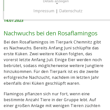
Details anzeigen
zur Übersicht
Impressum
|
Datenschutz
NOTWENDIGE COOKIES
14.07.2023
Notwendige Cookies ermöglichen
grundlegende Funktionen und sind für die
Nachwuchs bei den Rosaflamingos
einwandfreie Funktion der Website
erforderlich.
Bei den Rosaflamingos im Tierpark Chemnitz gibt
es Nachwuchs. Bereits Anfang Juni schlüpfte das
Cookie Consent
erste Küken. Zwei weitere Küken folgten, das
vorerst letzte Anfang Juli. Einige Eier werden noch
Name:
bebrütet, sodass möglicherweise weitere Jungtiere
cookie_consent
hinzukommen. Für den Tierpark ist es die zweite
Zweck:
erfolgreiche Nachzucht, nachdem im letzten Jahr
Dieses Cookie speichert die gewählten
ebenfalls drei Küken geschlüpft waren.
Einwilligungsoptionen des Nutzers
Flamingos pflanzen sich nur fort, wenn eine
Cookie Laufzeit:
bestimmte Anzahl Tiere in der Gruppe lebt. Auf
1 Jahr
einer großen Anlage mit wenigen Tieren züchten