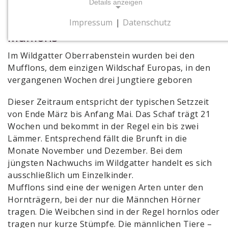
Details anzeigen
Dreifacher Nachwuchs bei den
Impressum
|
Datenschutz
NOTWENDIGE COOKIES
Mufflons
Notwendige Cookies ermöglichen
Im Wildgatter Oberrabenstein wurden bei den
grundlegende Funktionen und sind für die
Mufflons, dem einzigen Wildschaf Europas, in den
einwandfreie Funktion der Website
vergangenen Wochen drei Jungtiere geboren
erforderlich.
Dieser Zeitraum entspricht der typischen Setzzeit
Cookie Consent
von Ende März bis Anfang Mai. Das Schaf trägt 21
Wochen und bekommt in der Regel ein bis zwei
Name:
Lämmer. Entsprechend fällt die Brunft in die
cookie_consent
Monate November und Dezember. Bei dem
Zweck:
jüngsten Nachwuchs im Wildgatter handelt es sich
Dieses Cookie speichert die gewählten
ausschließlich um Einzelkinder.
Einwilligungsoptionen des Nutzers
Mufflons sind eine der wenigen Arten unter den
Cookie Laufzeit:
Hornträgern, bei der nur die Männchen Hörner
1 Jahr
tragen. Die Weibchen sind in der Regel hornlos oder
tragen nur kurze Stümpfe. Die männlichen Tiere –