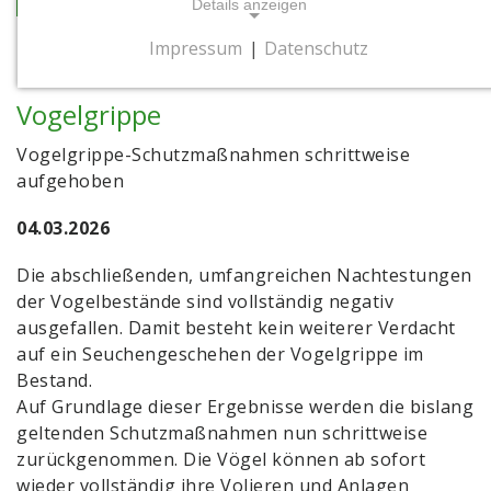
Details anzeigen
Impressum
|
Datenschutz
21.02.2026
NOTWENDIGE COOKIES
Notwendige Cookies ermöglichen
Vogelgrippe
grundlegende Funktionen und sind für die
einwandfreie Funktion der Website
Vogelgrippe-Schutzmaßnahmen schrittweise
erforderlich.
aufgehoben
04.03.2026
Cookie Consent
Die abschließenden, umfangreichen Nachtestungen
Name:
cookie_consent
der Vogelbestände sind vollständig negativ
ausgefallen. Damit besteht kein weiterer Verdacht
Zweck:
auf ein Seuchengeschehen der Vogelgrippe im
Dieses Cookie speichert die gewählten
Bestand.
Einwilligungsoptionen des Nutzers
Auf Grundlage dieser Ergebnisse werden die bislang
Cookie Laufzeit:
geltenden Schutzmaßnahmen nun schrittweise
1 Jahr
zurückgenommen. Die Vögel können ab sofort
wieder vollständig ihre Volieren und Anlagen