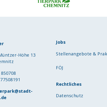
Jobs
er
Stellenangebote & Prak
üntzer-Höhe 13
emnitz
FÖJ
1 850708
 77508191
Rechtliches
ierpark@stadt-
Datenschutz
.de