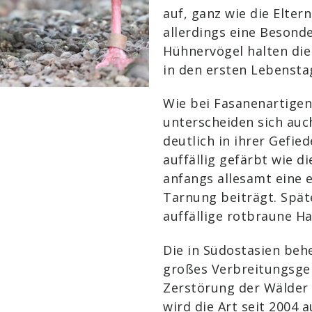
auf, ganz wie die Elte
allerdings eine Besonde
Hühnervögel halten di
in den ersten Lebenstag
Wie bei Fasanenartigen 
unterscheiden sich auc
deutlich in ihrer Gefie
auffällig gefärbt wie d
anfangs allesamt eine 
Tarnung beiträgt. Spä
auffällige rotbraune H
Die in Südostasien beh
großes Verbreitungsgeb
Zerstörung der Wälder 
wird die Art seit 2004 