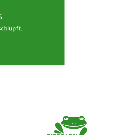
s
chlüpft.